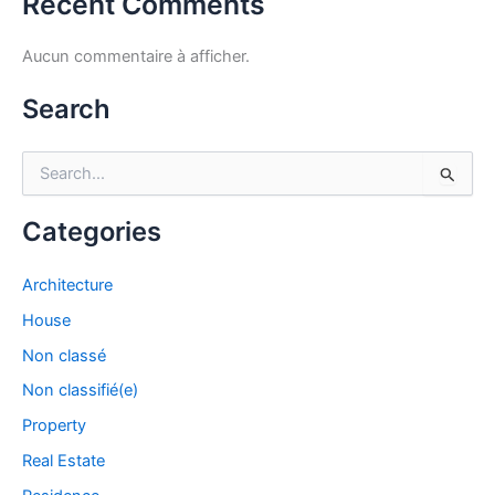
Recent Comments
Aucun commentaire à afficher.
Search
R
e
c
Categories
h
e
r
Architecture
c
House
h
e
Non classé
r
Non classifié(e)
:
Property
Real Estate