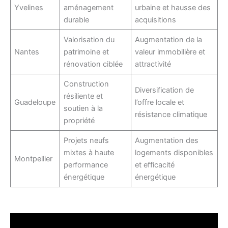
Yvelines
aménagement
urbaine et hausse des
durable
acquisitions
Valorisation du
Augmentation de la
Nantes
patrimoine et
valeur immobilière et
rénovation ciblée
attractivité
Construction
Diversification de
résiliente et
Guadeloupe
l’offre locale et
soutien à la
résistance climatique
propriété
Projets neufs
Augmentation des
mixtes à haute
logements disponibles
Montpellier
performance
et efficacité
énergétique
énergétique