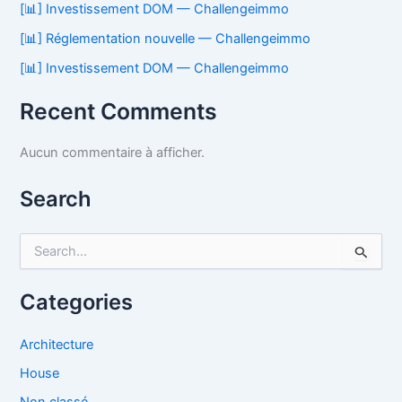
[📊] Investissement DOM — Challengeimmo
[📊] Réglementation nouvelle — Challengeimmo
[📊] Investissement DOM — Challengeimmo
Recent Comments
Aucun commentaire à afficher.
Search
R
e
c
Categories
h
e
r
Architecture
c
House
h
e