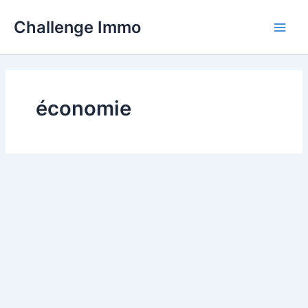
Aller
Challenge Immo
au
contenu
économie