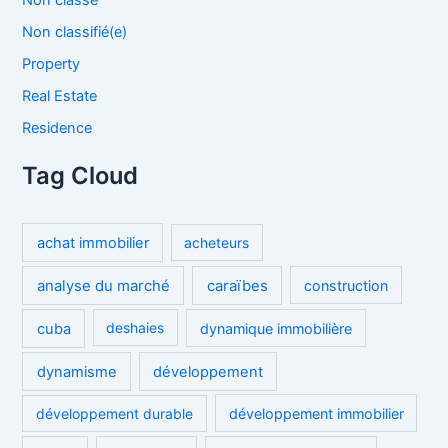
Non classé
r
Non classifié(e)
:
Property
Real Estate
Residence
Tag Cloud
achat immobilier
acheteurs
analyse du marché
caraïbes
construction
cuba
deshaies
dynamique immobilière
dynamisme
développement
développement durable
développement immobilier